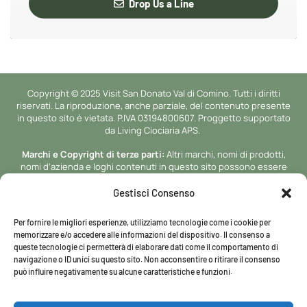
Drop Us a Line
Copyright © 2025 Visit San Donato Val di Comino. Tutti i diritti
riservati. La riproduzione, anche parziale, del contenuto presente
in questo sito è vietata. P.IVA 03194800607. Proggetto supportato
da Living Ciociaria APS.
Marchi e Copyright di terze parti:
Altri marchi, nomi di prodotti,
nomi d’azienda e loghi contenuti in questo sito possono essere
marchi di proprieta’ o marchi registrati dei rispettivi proprietari.
Gestisci Consenso
Sviluppo a cura di
NetlogicLab.
Nella misura in cui Visit San Donato
Val di Comino (powered by Netlogic Lab) è un fornitore di servizi di
Per fornire le migliori esperienze, utilizziamo tecnologie come i cookie per
intermediazione ai sensi del DSA.
memorizzare e/o accedere alle informazioni del dispositivo. Il consenso a
queste tecnologie ci permetterà di elaborare dati come il comportamento di
navigazione o ID unici su questo sito. Non acconsentire o ritirare il consenso
può influire negativamente su alcune caratteristiche e funzioni.
Chi siamo
Cookies Policy
Privacy Policy
Termini e condizioni