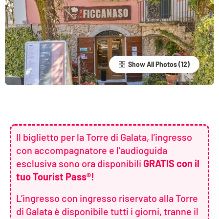
Show All Photos
Il biglietto per la Torre di Galata, l’ingresso
con accompagnatore e l’audioguida
esclusiva sono ora disponibili
GRATIS con il
tuo Tourist Pass®!
L’ingresso con ingresso riservato alla Torre
di Galata è disponibile tutti i giorni, tranne il