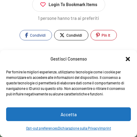
Login To Bookmark Items
1 persone hanno tra ai preferiti
Condividi
Condividi
Pin It
Gestisci Consenso
Copyright © 2025 Visit San Donato Val di Comino. Tutti i diritti
Per fornire le migliori esperienze, utilizziamo tecnologie come i cookie per
riservati. La riproduzione, anche parziale, del contenuto presente
memorizzare e/o accedere alle informazioni del dispositivo. Il consenso a
in questo sito è vietata. P.IVA 03194800607. Proggetto supportato
queste tecnologie ci permetterà di elaborare dati come il comportamento di
da Living Ciociaria APS.
navigazione o ID unici su questo sito. Non acconsentire o ritirare il consenso
può influire negativamente su alcune caratteristiche e funzioni.
Marchi e Copyright di terze parti:
Altri marchi, nomi di prodotti,
nomi d’azienda e loghi contenuti in questo sito possono essere
marchi di proprieta’ o marchi registrati dei rispettivi proprietari.
Accetta
Sviluppo a cura di
NetlogicLab.
Nella misura in cui Visit San Donato
Val di Comino (powered by Netlogic Lab) è un fornitore di servizi di
Opt-out preferences
Dichiarazione sulla Privacy
Imprint
intermediazione ai sensi del DSA.