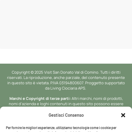
Copyright © 2025 Visit San Donato Val di Comino. Tutti i diritti
riservati. La riproduzione, anche parziale, del contenuto presente
in questo sito è vietata. P.IVA 03194800607. Proggetto supportato
da Living Ciociaria APS.
Marchi e Copyright di terze parti:
Altri marchi, nomi di prodotti,
nomi d’azienda e loghi contenuti in questo sito possono essere
marchi di proprieta’ o marchi registrati dei rispettivi proprietari.
Gestisci Consenso
Sviluppo a cura di
NetlogicLab.
Nella misura in cui Visit San Donato
Val di Comino (powered by Netlogic Lab) è un fornitore di servizi di
Per fornire le migliori esperienze, utilizziamo tecnologie come i cookie per
intermediazione ai sensi del DSA.