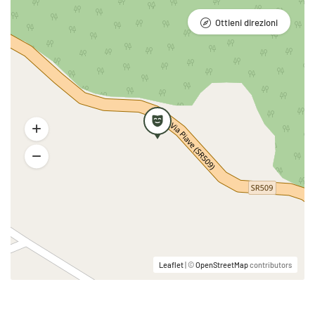
Ottieni direzioni
Leaflet
| ©
OpenStreetMap
contributors