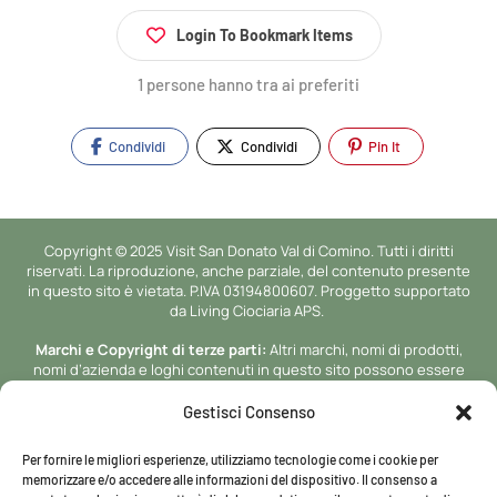
Login To Bookmark Items
1 persone hanno tra ai preferiti
Condividi
Condividi
Pin It
Copyright © 2025 Visit San Donato Val di Comino. Tutti i diritti
riservati. La riproduzione, anche parziale, del contenuto presente
in questo sito è vietata. P.IVA 03194800607. Proggetto supportato
da Living Ciociaria APS.
Marchi e Copyright di terze parti:
Altri marchi, nomi di prodotti,
nomi d’azienda e loghi contenuti in questo sito possono essere
marchi di proprieta’ o marchi registrati dei rispettivi proprietari.
Gestisci Consenso
Sviluppo a cura di
NetlogicLab.
Nella misura in cui Visit San Donato
Val di Comino (powered by Netlogic Lab) è un fornitore di servizi di
Per fornire le migliori esperienze, utilizziamo tecnologie come i cookie per
intermediazione ai sensi del DSA.
memorizzare e/o accedere alle informazioni del dispositivo. Il consenso a