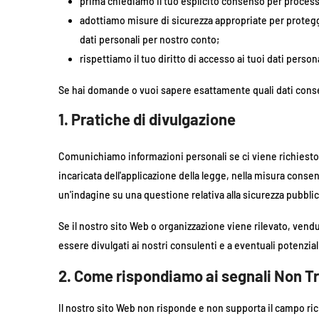
prima chiediamo il tuo esplicito consenso per processa
adottiamo misure di sicurezza appropriate per protegge
dati personali per nostro conto;
rispettiamo il tuo diritto di accesso ai tuoi dati personal
Se hai domande o vuoi sapere esattamente quali dati conse
1. Pratiche di divulgazione
Comunichiamo informazioni personali se ci viene richiesto da
incaricata dell'applicazione della legge, nella misura consen
un'indagine su una questione relativa alla sicurezza pubblic
Se il nostro sito Web o organizzazione viene rilevato, vendu
essere divulgati ai nostri consulenti e a eventuali potenzia
2. Come rispondiamo ai segnali Non Tr
Il nostro sito Web non risponde e non supporta il campo ri