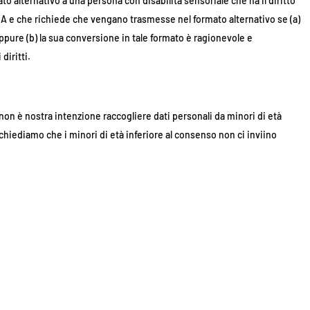
o alternativo a una persona con disabilità sensoriale che ha il diritto
EDA e che richiede che vengano trasmesse nel formato alternativo se (a)
ppure (b) la sua conversione in tale formato è ragionevole e
diritti.
 non è nostra intenzione raccogliere dati personali da minori di età
chiediamo che i minori di età inferiore al consenso non ci inviino