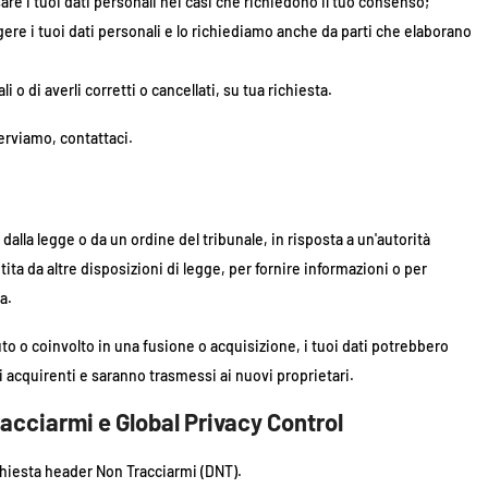
re i tuoi dati personali nei casi che richiedono il tuo consenso;
re i tuoi dati personali e lo richiediamo anche da parti che elaborano
i o di averli corretti o cancellati, su tua richiesta.
rviamo, contattaci.
lla legge o da un ordine del tribunale, in risposta a un'autorità
tita da altre disposizioni di legge, per fornire informazioni o per
a.
to o coinvolto in una fusione o acquisizione, i tuoi dati potrebbero
li acquirenti e saranno trasmessi ai nuovi proprietari.
acciarmi e Global Privacy Control
chiesta header Non Tracciarmi (DNT).