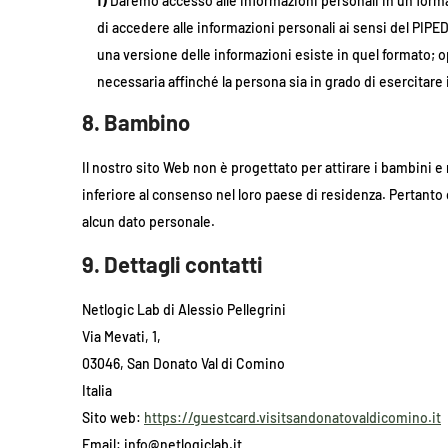
Daremo accesso alle informazioni personali in un format
di accedere alle informazioni personali ai sensi del PIP
una versione delle informazioni esiste in quel formato; o
necessaria affinché la persona sia in grado di esercitare i 
8. Bambino
Il nostro sito Web non è progettato per attirare i bambini e
inferiore al consenso nel loro paese di residenza. Pertanto 
alcun dato personale.
9. Dettagli contatti
Netlogic Lab di Alessio Pellegrini
Via Mevati, 1,
03046, San Donato Val di Comino
Italia
Sito web:
https://guestcard.visitsandonatovaldicomino.it
Email:
info@
netlogiclab.it