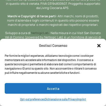
in questo sito è vietata. P.IVA 03194800607. Proggetto supportato
da Living Ciociaria APS.
Marchi e Copyright di terze parti:
Altri marchi, nomi di prodotti,
nomi d’azienda e loghi contenuti in questo sito possono essere
marchi di proprieta’ o marchi registrati dei rispettivi proprietari.
Sviluppo a cura di
NetlogicLab.
Nella misura in cui Visit San Donato
Val di Comino (powered by Netlogic Lab) è un fornitore di servizi di
intermediazione ai sensi del DSA.
Gestisci Consenso
Per fornire le migliori esperienze, utilizziamo tecnologie come i cookie per
memorizzare e/o accedere alle informazioni del dispositivo. Il consenso a
Chi siamo
Cookies Policy
Privacy Policy
Termini e condizioni
queste tecnologie ci permetterà di elaborare dati come il comportamento di
navigazione o ID unici su questo sito. Non acconsentire o ritirare il consenso
Crediti
Imprint
Disconoscimento
Digital Services Act
può influire negativamente su alcune caratteristiche e funzioni.
Accetta
Opt-out preferences
Dichiarazione sulla Privacy
Imprint